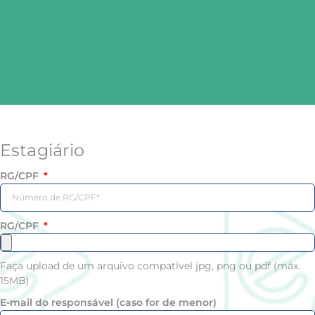
Estagiário
RG/CPF
RG/CPF
Faça upload de um arquivo compatível jpg, png ou pdf (máx.
15MB)
E-mail do responsável (caso for de menor)