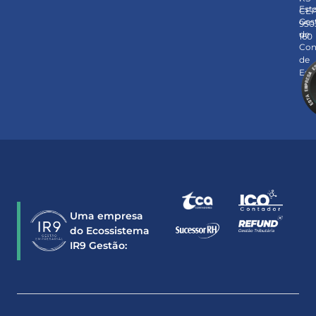
Est
CE
Ges
950
de
160
Con
de
Est
Uma empresa
do Ecossistema
IR9 Gestão: