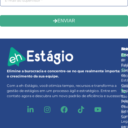
ENVIAR
So
At
No
Pro
En
de
R.
Est
Feij
Ges
Júni
Elimine a burocracia e concentre-se no que realmente importa:
de
110
o crescimento da sua equipe.
Est
–
Onl
Com a eh-Estágio, você otimiza tempo, recursos e transforma a
Sal
Rec
gestão de estágios em um processo ágil e estratégico. Entre em
301
e
contato agora e descubra um novo padrão de eficiência e sucesso!
São
Sel
Pel
de
Cax
Est
do
Con
Sul
Leg
–
par
RS