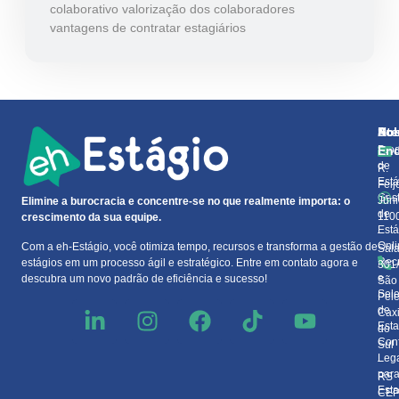
colaborativo
valorização dos colaboradores
vantagens de contratar estagiários
So
At
No
Pro
En
de
R.
Está
Feij
Ges
Júni
Elimine a burocracia e concentre-se no que realmente importa: o
de
110
crescimento da sua equipe.
Está
–
Onl
Com a eh-Estágio, você otimiza tempo, recursos e transforma a gestão de
Sal
Rec
estágios em um processo ágil e estratégico. Entre em contato agora e
301
e
descubra um novo padrão de eficiência e sucesso!
São
Sel
Pele
de
Cax
Esta
do
Con
Sul
Leg
–
par
R
Esta
CE