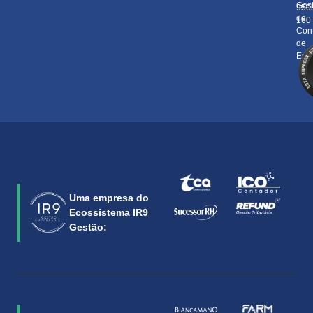
Ges
950
de
160
Cont
de
Está
Uma empresa do
Ecossistema IR9
Gestão: