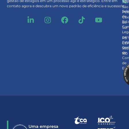
Rec
gestão de estágios em um processo ágil e estratégico. Entre em
301
e
contato agora e descubra um novo padrão de eficiência e sucesso!
São
Sel
Pel
de
Cax
Est
do
Con
Sul
Leg
–
par
RS
Est
CE
Ges
950
de
160
Con
de
Est
Uma empresa