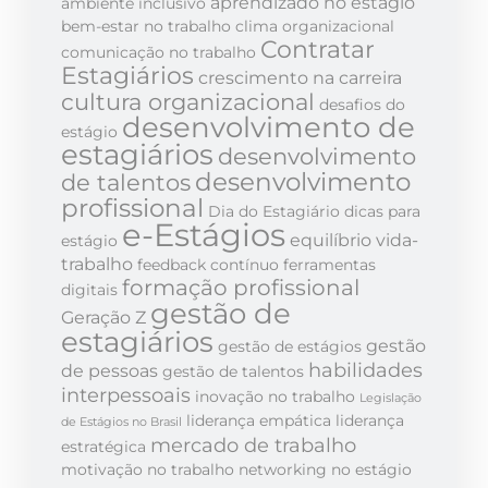
aprendizado no estágio
ambiente inclusivo
bem-estar no trabalho
clima organizacional
Contratar
comunicação no trabalho
Estagiários
crescimento na carreira
cultura organizacional
desafios do
desenvolvimento de
estágio
estagiários
desenvolvimento
desenvolvimento
de talentos
profissional
Dia do Estagiário
dicas para
e-Estágios
equilíbrio vida-
estágio
trabalho
feedback contínuo
ferramentas
formação profissional
digitais
gestão de
Geração Z
estagiários
gestão
gestão de estágios
habilidades
de pessoas
gestão de talentos
interpessoais
inovação no trabalho
Legislação
liderança empática
liderança
de Estágios no Brasil
mercado de trabalho
estratégica
motivação no trabalho
networking no estágio