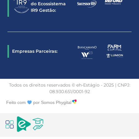
do Ecossistema
IR9 Gestão:
Empresas Parceiras:
Todos os direitos reservados © eh-Estágio - 2025 | CNPJ:
08.930.651/0001-92
Feito com
por Somos Phygital