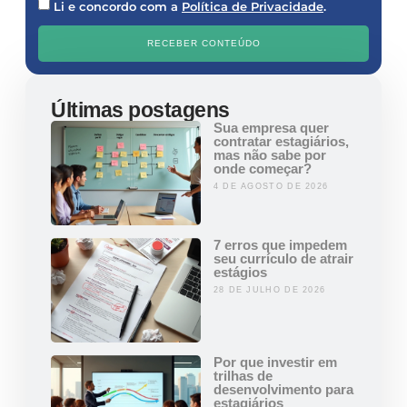
Li e concordo com a
Política de Privacidade
.
RECEBER CONTEÚDO
Últimas postagens
Sua empresa quer
contratar estagiários,
mas não sabe por
onde começar?
4 DE AGOSTO DE 2026
7 erros que impedem
seu currículo de atrair
estágios
28 DE JULHO DE 2026
Por que investir em
trilhas de
desenvolvimento para
estagiários