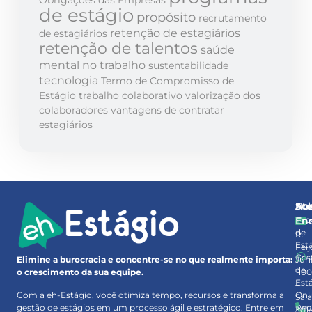
de estágio
propósito
recrutamento
retenção de estagiários
de estagiários
retenção de talentos
saúde
mental no trabalho
sustentabilidade
tecnologia
Termo de Compromisso de
Estágio
trabalho colaborativo
valorização dos
colaboradores
vantagens de contratar
estagiários
So
At
No
Pro
En
de
R.
Est
Feij
Ges
Júni
Elimine a burocracia e concentre-se no que realmente importa:
de
110
o crescimento da sua equipe.
Est
–
Onl
Com a eh-Estágio, você otimiza tempo, recursos e transforma a
Sal
Rec
gestão de estágios em um processo ágil e estratégico. Entre em
301