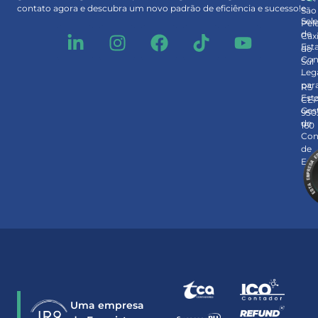
e
contato agora e descubra um novo padrão de eficiência e sucesso!
São
Sel
Pel
de
Cax
Est
do
Con
Sul
Leg
–
par
RS
Est
CE
Ges
950
de
160
Con
de
Est
Uma empresa