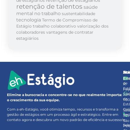
de estagiários
retenção de talentos
saúde
mental no trabalho
sustentabilidade
tecnologia
Termo de Compromisso de
Estágio
trabalho colaborativo
valorização dos
colaboradores
vantagens de contratar
estagiários
So
At
No
Pro
En
de
R.
Est
Feij
Ges
Júni
Elimine a burocracia e concentre-se no que realmente importa:
de
110
o crescimento da sua equipe.
Est
–
Onl
Com a eh-Estágio, você otimiza tempo, recursos e transforma a
Sal
Rec
gestão de estágios em um processo ágil e estratégico. Entre em
301
e
contato agora e descubra um novo padrão de eficiência e sucesso!
São
Sel
Pel