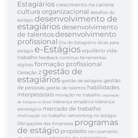
Estagiários
crescimento na carreira
cultura organizacional
desafios do
desenvolvimento de
estágio
estagiários
desenvolvimento
desenvolvimento
de talentos
profissional
Dia do Estagiário
dicas para
e-Estágios
equilíbrio vida-
estágio
trabalho
feedback contínuo
ferramentas
formação profissional
digitais
gestão de
Geração Z
estagiários
gestão
gestão de estágios
habilidades
de pessoas
gestão de talentos
interpessoais
inovação no trabalho
Legislação
liderança empática
liderança
de Estágios no Brasil
mercado de trabalho
estratégica
motivação no trabalho
networking no estágio
programas
Obrigações das Empresas
de estágio
propósito
recrutamento
retenção de estagiários