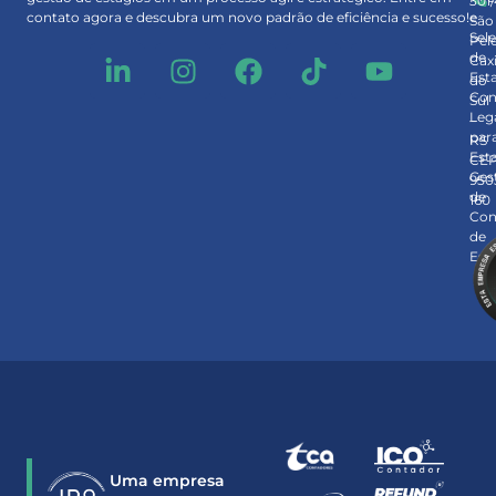
301
e
contato agora e descubra um novo padrão de eficiência e sucesso!
São
Sel
Pel
de
Cax
Est
do
Con
Sul
Leg
–
par
RS
Est
CE
Ges
950
de
160
Con
de
Est
Uma empresa