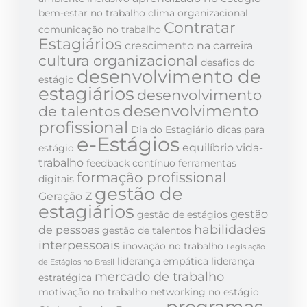
bem-estar no trabalho
clima organizacional
Contratar
comunicação no trabalho
Estagiários
crescimento na carreira
cultura organizacional
desafios do
desenvolvimento de
estágio
estagiários
desenvolvimento
desenvolvimento
de talentos
profissional
Dia do Estagiário
dicas para
e-Estágios
equilíbrio vida-
estágio
trabalho
feedback contínuo
ferramentas
formação profissional
digitais
gestão de
Geração Z
estagiários
gestão
gestão de estágios
habilidades
de pessoas
gestão de talentos
interpessoais
inovação no trabalho
Legislação
liderança empática
liderança
de Estágios no Brasil
mercado de trabalho
estratégica
motivação no trabalho
networking no estágio
programas