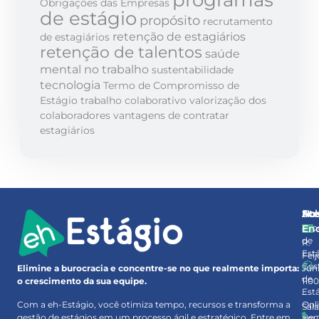
Obrigações das Empresas
de estágio
propósito
recrutamento
retenção de estagiários
de estagiários
retenção de talentos
saúde
mental no trabalho
sustentabilidade
tecnologia
Termo de Compromisso de
Estágio
trabalho colaborativo
valorização dos
colaboradores
vantagens de contratar
estagiários
So
At
No
Pro
En
de
R.
Est
Feij
Ges
Júni
Elimine a burocracia e concentre-se no que realmente importa:
de
110
o crescimento da sua equipe.
Est
–
Onl
Com a eh-Estágio, você otimiza tempo, recursos e transforma a
Sal
Rec
gestão de estágios em um processo ágil e estratégico. Entre em