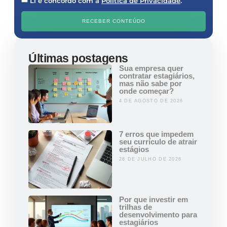
Li e concordo com a
Política de Privacidade
.
RECEBER CONTEÚDO
Últimas postagens
Sua empresa quer
contratar estagiários,
mas não sabe por
onde começar?
4 DE AGOSTO DE 2026
7 erros que impedem
seu currículo de atrair
estágios
28 DE JULHO DE 2026
Por que investir em
trilhas de
desenvolvimento para
estagiários