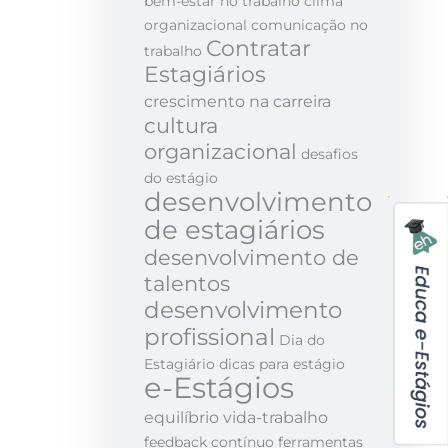
bem-estar no trabalho
clima
organizacional
comunicação no
Contratar
trabalho
Estagiários
crescimento na carreira
cultura
organizacional
desafios
do estágio
desenvolvimento
de estagiários
desenvolvimento de
talentos
desenvolvimento
profissional
Dia do
Estagiário
dicas para estágio
e-Estágios
equilíbrio vida-trabalho
feedback contínuo
ferramentas