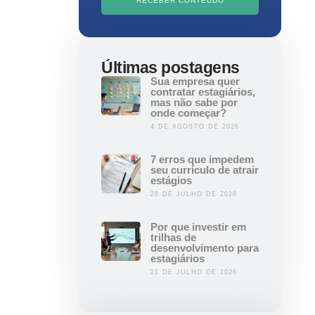
RECEBER CONTEÚDO
Últimas postagens
Sua empresa quer
contratar estagiários,
mas não sabe por
onde começar?
4 DE AGOSTO DE 2026
7 erros que impedem
seu currículo de atrair
estágios
28 DE JULHO DE 2026
Por que investir em
trilhas de
desenvolvimento para
estagiários
21 DE JULHO DE 2026