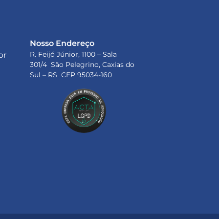
Nosso Endereço
R. Feijó Júnior, 1100 – Sala
br
301/4 São Pelegrino, Caxias do
Sul – RS CEP 95034-160