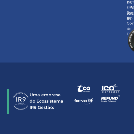
par
RS
Est
CE
Ges
950
de
160
Con
de
Est
Uma empresa
do Ecossistema
IR9 Gestão: