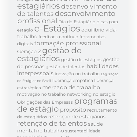
estagiários
desenvolvimento
desenvolvimento
de talentos
profissional
Dia do Estagiário
dicas para
e-Estágios
equilíbrio vida-
estágio
trabalho
feedback contínuo
ferramentas
formação profissional
digitais
gestão de
Geração Z
estagiários
gestão
gestão de estágios
habilidades
de pessoas
gestão de talentos
interpessoais
inovação no trabalho
Legislação
liderança empática
liderança
de Estágios no Brasil
mercado de trabalho
estratégica
motivação no trabalho
networking no estágio
programas
Obrigações das Empresas
de estágio
propósito
recrutamento
retenção de estagiários
de estagiários
retenção de talentos
saúde
mental no trabalho
sustentabilidade