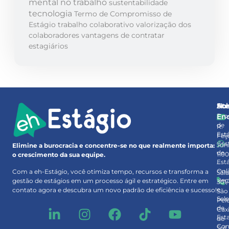
mental no trabalho
sustentabilidade
tecnologia
Termo de Compromisso de
Estágio
trabalho colaborativo
valorização dos
colaboradores
vantagens de contratar
estagiários
So
At
No
Pro
En
de
R.
Est
Feij
Ges
Júni
Elimine a burocracia e concentre-se no que realmente importa:
de
110
o crescimento da sua equipe.
Est
–
Onl
Com a eh-Estágio, você otimiza tempo, recursos e transforma a
Sal
Rec
gestão de estágios em um processo ágil e estratégico. Entre em
301
e
contato agora e descubra um novo padrão de eficiência e sucesso!
São
Sel
Pel
de
Cax
Est
do
Con
Sul