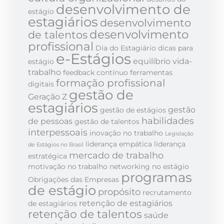
desenvolvimento de
estágio
estagiários
desenvolvimento
desenvolvimento
de talentos
profissional
Dia do Estagiário
dicas para
e-Estágios
equilíbrio vida-
estágio
trabalho
feedback contínuo
ferramentas
formação profissional
digitais
gestão de
Geração Z
estagiários
gestão
gestão de estágios
habilidades
de pessoas
gestão de talentos
interpessoais
inovação no trabalho
Legislação
liderança empática
liderança
de Estágios no Brasil
mercado de trabalho
estratégica
motivação no trabalho
networking no estágio
programas
Obrigações das Empresas
de estágio
propósito
recrutamento
retenção de estagiários
de estagiários
retenção de talentos
saúde