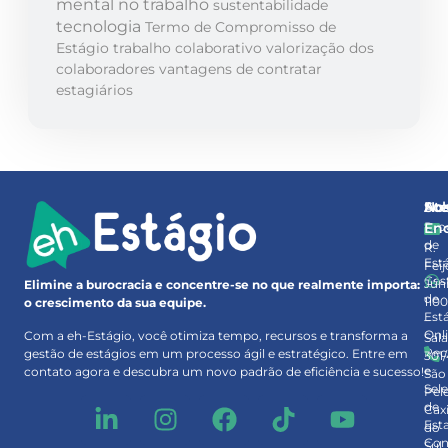
mental no trabalho
sustentabilidade
tecnologia
Termo de Compromisso de
Estágio
trabalho colaborativo
valorização dos
colaboradores
vantagens de contratar
estagiários
So
At
No
Pro
En
de
R.
Est
Feij
Ges
Júni
Elimine a burocracia e concentre-se no que realmente importa:
de
110
o crescimento da sua equipe.
Est
–
Onl
Com a eh-Estágio, você otimiza tempo, recursos e transforma a
Sal
Rec
gestão de estágios em um processo ágil e estratégico. Entre em
301
e
contato agora e descubra um novo padrão de eficiência e sucesso!
São
Sel
Pel
de
Cax
Est
do
Con
Sul