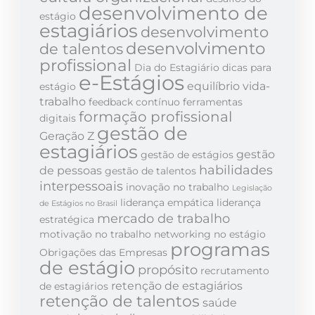
desenvolvimento de
estágio
estagiários
desenvolvimento
desenvolvimento
de talentos
profissional
Dia do Estagiário
dicas para
e-Estágios
equilíbrio vida-
estágio
trabalho
feedback contínuo
ferramentas
formação profissional
digitais
gestão de
Geração Z
estagiários
gestão
gestão de estágios
habilidades
de pessoas
gestão de talentos
interpessoais
inovação no trabalho
Legislação
liderança empática
liderança
de Estágios no Brasil
mercado de trabalho
estratégica
motivação no trabalho
networking no estágio
programas
Obrigações das Empresas
de estágio
propósito
recrutamento
retenção de estagiários
de estagiários
retenção de talentos
saúde