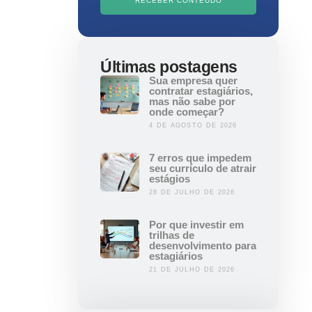
RECEBER CONTEÚDO
Últimas postagens
Sua empresa quer
contratar estagiários,
mas não sabe por
onde começar?
4 DE AGOSTO DE 2026
7 erros que impedem
seu currículo de atrair
estágios
28 DE JULHO DE 2026
Por que investir em
trilhas de
desenvolvimento para
estagiários
21 DE JULHO DE 2026