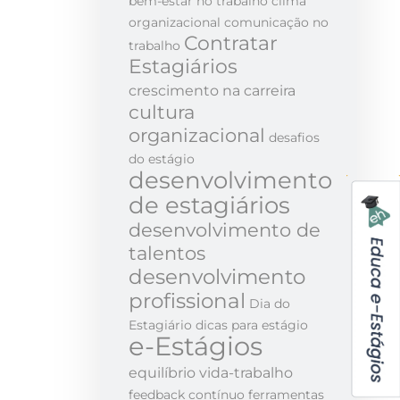
bem-estar no trabalho
clima
organizacional
comunicação no
Contratar
trabalho
Estagiários
crescimento na carreira
cultura
organizacional
desafios
do estágio
desenvolvimento
de estagiários
desenvolvimento de
talentos
desenvolvimento
profissional
Dia do
Estagiário
dicas para estágio
e-Estágios
equilíbrio vida-trabalho
feedback contínuo
ferramentas