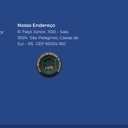
Nosso Endereço
R. Feijó Júnior, 1100 – Sala
br
301/4 São Pelegrino, Caxias do
Sul – RS CEP 95034-160