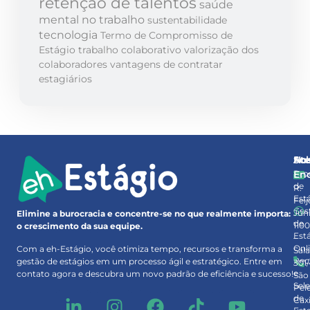
retenção de talentos
saúde
mental no trabalho
sustentabilidade
tecnologia
Termo de Compromisso de
Estágio
trabalho colaborativo
valorização dos
colaboradores
vantagens de contratar
estagiários
So
At
No
Pro
En
de
R.
Est
Feij
Ges
Júni
Elimine a burocracia e concentre-se no que realmente importa:
de
110
o crescimento da sua equipe.
Est
–
Onl
Com a eh-Estágio, você otimiza tempo, recursos e transforma a
Sal
Rec
gestão de estágios em um processo ágil e estratégico. Entre em
301
e
contato agora e descubra um novo padrão de eficiência e sucesso!
São
Sel
Pel
de
Cax