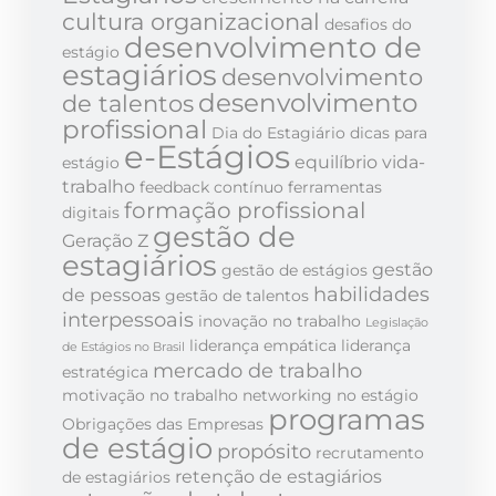
cultura organizacional
desafios do
desenvolvimento de
estágio
estagiários
desenvolvimento
desenvolvimento
de talentos
profissional
Dia do Estagiário
dicas para
e-Estágios
equilíbrio vida-
estágio
trabalho
feedback contínuo
ferramentas
formação profissional
digitais
gestão de
Geração Z
estagiários
gestão
gestão de estágios
habilidades
de pessoas
gestão de talentos
interpessoais
inovação no trabalho
Legislação
liderança empática
liderança
de Estágios no Brasil
mercado de trabalho
estratégica
motivação no trabalho
networking no estágio
programas
Obrigações das Empresas
de estágio
propósito
recrutamento
retenção de estagiários
de estagiários