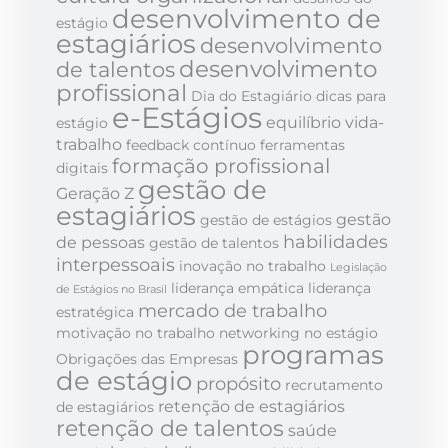
desenvolvimento de
estágio
estagiários
desenvolvimento
desenvolvimento
de talentos
profissional
Dia do Estagiário
dicas para
e-Estágios
equilíbrio vida-
estágio
trabalho
feedback contínuo
ferramentas
formação profissional
digitais
gestão de
Geração Z
estagiários
gestão
gestão de estágios
habilidades
de pessoas
gestão de talentos
interpessoais
inovação no trabalho
Legislação
liderança empática
liderança
de Estágios no Brasil
mercado de trabalho
estratégica
motivação no trabalho
networking no estágio
programas
Obrigações das Empresas
de estágio
propósito
recrutamento
retenção de estagiários
de estagiários
retenção de talentos
saúde