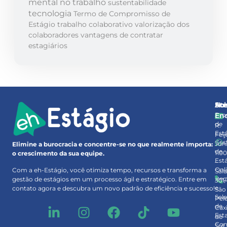
mental no trabalho
sustentabilidade
tecnologia
Termo de Compromisso de
Estágio
trabalho colaborativo
valorização dos
colaboradores
vantagens de contratar
estagiários
So
At
No
Pro
En
de
R.
Est
Feij
Ges
Júni
Elimine a burocracia e concentre-se no que realmente importa:
de
110
o crescimento da sua equipe.
Est
–
Onl
Com a eh-Estágio, você otimiza tempo, recursos e transforma a
Sal
Rec
gestão de estágios em um processo ágil e estratégico. Entre em
301
e
contato agora e descubra um novo padrão de eficiência e sucesso!
São
Sel
Pel
de
Cax
Est
do
Con
Sul