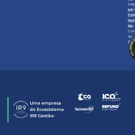
Leg
–
par
RS
Est
CE
Ges
950
de
160
Con
de
Est
Uma empresa
do Ecossistema
IR9 Gestão: