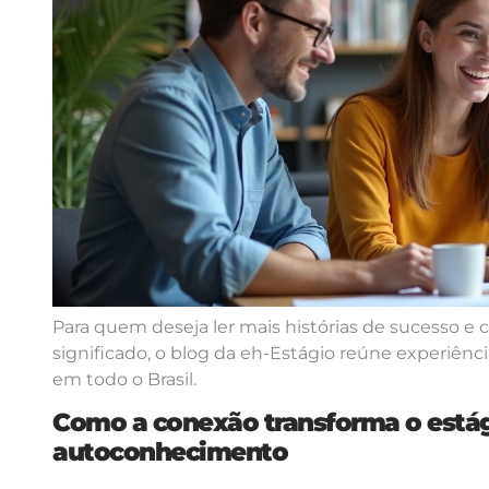
Para quem deseja ler mais histórias de sucesso e c
significado, o blog da eh-Estágio reúne experiênci
em todo o Brasil.
Como a conexão transforma o est
autoconhecimento