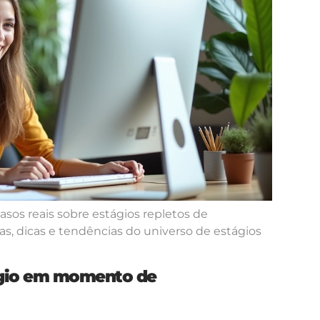
asos reais sobre estágios repletos de
as, dicas e tendências do universo de estágios
ágio em momento de