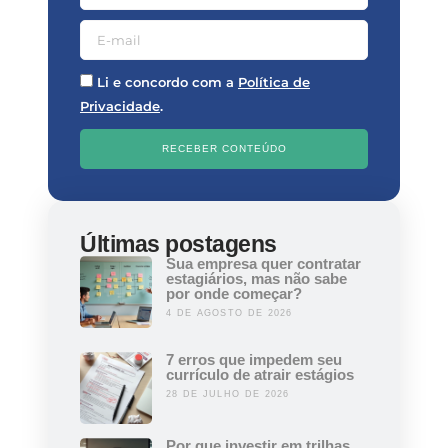
Li e concordo com a
Política de
Privacidade
.
RECEBER CONTEÚDO
Últimas postagens
Sua empresa quer contratar
estagiários, mas não sabe
por onde começar?
4 DE AGOSTO DE 2026
7 erros que impedem seu
currículo de atrair estágios
28 DE JULHO DE 2026
Por que investir em trilhas