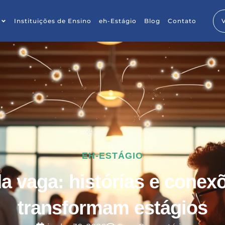
Instituições de Ensino
eh-Estágio
Blog
Contato
EH-ESTÁGIO
a vaga: histórias e conex
transformam estágios