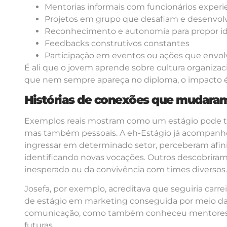
Mentorias informais com funcionários experi
Projetos em grupo que desafiam e desenvolv
Reconhecimento e autonomia para propor id
Feedbacks construtivos constantes
Participação em eventos ou ações que envol
É ali que o jovem aprende sobre cultura organiza
que nem sempre apareça no diploma, o impacto é
Histórias de conexões que mudaram
Exemplos reais mostram como um estágio pode tran
mas também pessoais. A eh-Estágio já acompanho
ingressar em determinado setor, perceberam afin
identificando novas vocações. Outros descobriram 
inesperado ou da convivência com times diversos.
Josefa, por exemplo, acreditava que seguiria car
de estágio em marketing conseguida por meio da 
comunicação, como também conheceu mentores q
futuras.