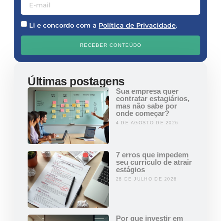
Li e concordo com a
Política de Privacidade
.
RECEBER CONTEÚDO
Últimas postagens
Sua empresa quer
contratar estagiários,
mas não sabe por
onde começar?
4 DE AGOSTO DE 2026
7 erros que impedem
seu currículo de atrair
estágios
28 DE JULHO DE 2026
Por que investir em