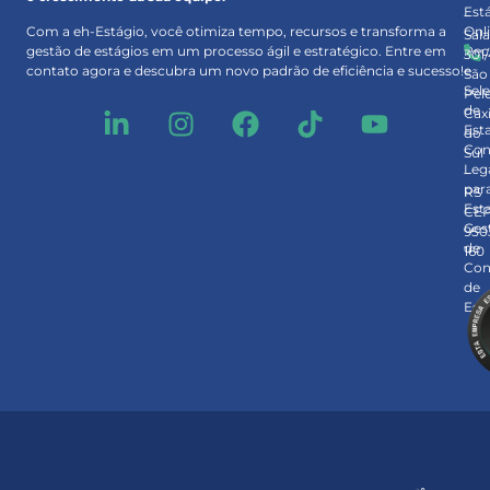
Est
–
Onl
Com a eh-Estágio, você otimiza tempo, recursos e transforma a
Sal
Rec
gestão de estágios em um processo ágil e estratégico. Entre em
301
e
contato agora e descubra um novo padrão de eficiência e sucesso!
São
Sel
Pel
de
Cax
Est
do
Con
Sul
Leg
–
par
RS
Est
CE
Ges
950
de
160
Con
de
Est