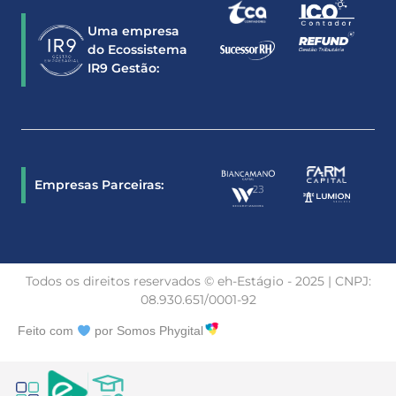
Uma empresa
do Ecossistema
IR9 Gestão:
Empresas Parceiras:
Todos os direitos reservados © eh-Estágio - 2025 | CNPJ:
08.930.651/0001-92
Feito com
por Somos Phygital