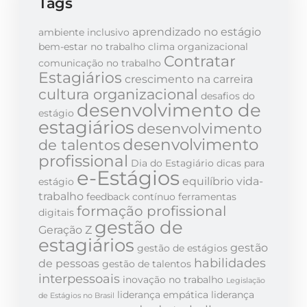
Tags
aprendizado no estágio
ambiente inclusivo
bem-estar no trabalho
clima organizacional
Contratar
comunicação no trabalho
Estagiários
crescimento na carreira
cultura organizacional
desafios do
desenvolvimento de
estágio
estagiários
desenvolvimento
desenvolvimento
de talentos
profissional
Dia do Estagiário
dicas para
e-Estágios
equilíbrio vida-
estágio
trabalho
feedback contínuo
ferramentas
formação profissional
digitais
gestão de
Geração Z
estagiários
gestão
gestão de estágios
habilidades
de pessoas
gestão de talentos
interpessoais
inovação no trabalho
Legislação
liderança empática
liderança
de Estágios no Brasil