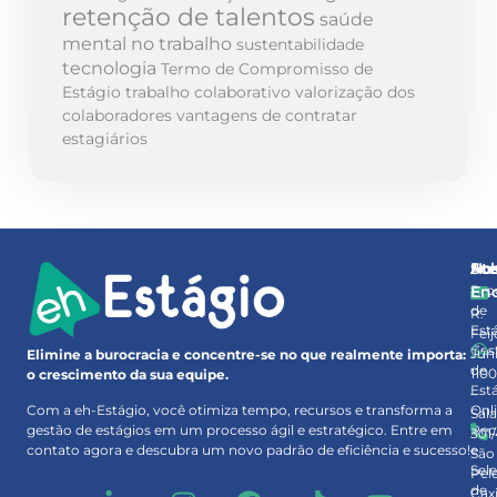
retenção de talentos
saúde
mental no trabalho
sustentabilidade
tecnologia
Termo de Compromisso de
Estágio
trabalho colaborativo
valorização dos
colaboradores
vantagens de contratar
estagiários
So
At
No
Pro
En
de
R.
Est
Feij
Ges
Júni
Elimine a burocracia e concentre-se no que realmente importa:
de
110
o crescimento da sua equipe.
Est
–
Onl
Com a eh-Estágio, você otimiza tempo, recursos e transforma a
Sal
Rec
gestão de estágios em um processo ágil e estratégico. Entre em
301
e
contato agora e descubra um novo padrão de eficiência e sucesso!
São
Sel
Pel
de
Cax