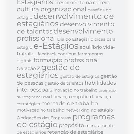
Estagiários
crescimento na carreira
cultura organizacional
desafios do
desenvolvimento de
estágio
estagiários
desenvolvimento
desenvolvimento
de talentos
profissional
Dia do Estagiário
dicas para
e-Estágios
equilíbrio vida-
estágio
trabalho
feedback contínuo
ferramentas
formação profissional
digitais
gestão de
Geração Z
estagiários
gestão
gestão de estágios
habilidades
de pessoas
gestão de talentos
interpessoais
inovação no trabalho
Legislação
liderança empática
liderança
de Estágios no Brasil
mercado de trabalho
estratégica
motivação no trabalho
networking no estágio
programas
Obrigações das Empresas
de estágio
propósito
recrutamento
retenção de estagiários
de estagiários