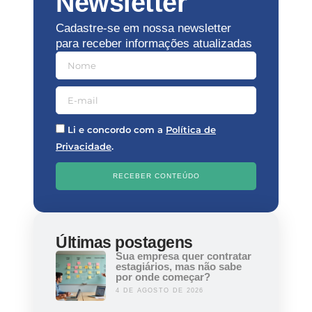
Newsletter
Cadastre-se em nossa newsletter
para receber informações atualizadas
Li e concordo com a
Política de
Privacidade
.
RECEBER CONTEÚDO
Últimas postagens
Sua empresa quer contratar
estagiários, mas não sabe
por onde começar?
4 DE AGOSTO DE 2026