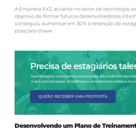
A Empresa XYZ, atuante no setor de tecnologia, 
objetivo de formar futuros desenvolvedores interno
conseguiu aumentar em 30% a retenção de estagi
posições-chave.
Desenvolvendo um Plano de Treinamen