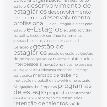
desafios do
desenvolvimento de
estágio
estagiários
desenvolvimento
desenvolvimento
de talentos
profissional
Dia do Estagiário
dicas para
e-Estágios
equilíbrio vida-
estágio
trabalho
feedback contínuo
ferramentas
formação profissional
digitais
gestão de
Geração Z
estagiários
gestão
gestão de estágios
habilidades
de pessoas
gestão de talentos
interpessoais
inovação no trabalho
Legislação
liderança empática
liderança
de Estágios no Brasil
mercado de trabalho
estratégica
motivação no trabalho
networking no estágio
programas
Obrigações das Empresas
de estágio
propósito
recrutamento
retenção de estagiários
de estagiários
retenção de talentos
saúde