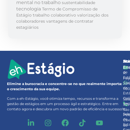
mental no trabalho
sustentabilidade
tecnologia
Termo de Compromisso de
Estágio
trabalho colaborativo
valorização dos
colaboradores
vantagens de contratar
estagiários
So
At
No
Pro
En
de
R.
Est
Feij
Ges
Júni
Elimine a burocracia e concentre-se no que realmente importa:
de
110
o crescimento da sua equipe.
Est
–
Onl
Com a eh-Estágio, você otimiza tempo, recursos e transforma a
Sal
Rec
gestão de estágios em um processo ágil e estratégico. Entre em
301
e
contato agora e descubra um novo padrão de eficiência e sucesso!
São
Sel
Pel
de
Cax
Est
do
Con